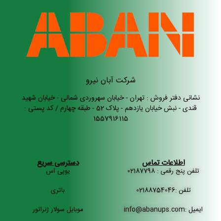
شرکت آبان نیرو
نشانی دفتر فروش : تهران - خیابان سهروردی شمالی - خیابان شهید
قندی - نبش خیابان یازدهم - پلاک 52 - طبقه چهارم / کد پستی :
1557916115
اطلاعات تماس
دسترسی سریع
تلفن پنج رقمی : 02187798
یوپی اس
تلفن :02188754046
باتری
ایمیل :info@abanups.com
موبایل سولار ژنراتور