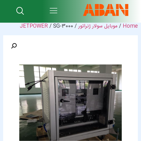
Home
/
موبایل سولار ژنراتور
/
/ SG-3000
JETPOWER