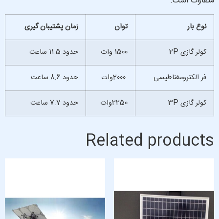
متفاوت است.
نوع بار
توان
زمان پشتیبان گیری
کولر گازی 2P
1500 وات
حدود 11.5 ساعت
فر الکترومغناطیسی
2000وات
حدود 8.6 ساعت
کولر گازی 3P
2250وات
حدود 7.7 ساعت
Related products