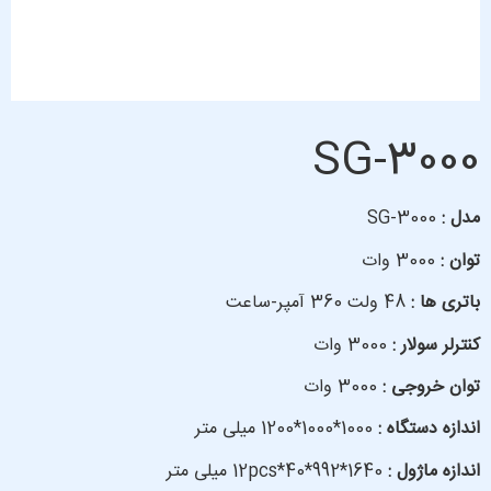
SG-3000
مدل :
SG-3000
توان :
3000 وات
باتری ها :
48 ولت 360 آمپر-ساعت
کنترلر سولار :
3000 وات
توان خروجی :
3000 وات
اندازه دستگاه :
1000*1000*1200 میلی متر
اندازه ماژول :
1640*992*40*12pcs میلی متر