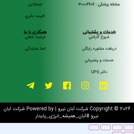
سامانه پیامکی : 30006906
استابلایزر
کابینت باتری
خدمات و پشتیبانی
همکاری با ما
شروع گارانتی
فرصت شغلی
دریافت مشاوره رایگان
اخذ نمایندگی
خدمات و پشتیبانی
دکتر UPS
Copyright © 2026 شرکت آبان نیرو | Powered by شرکت آبان
نیرو #آبان_همیشه_انرژی_پایدار