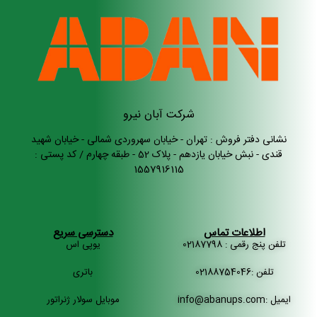
شرکت آبان نیرو
نشانی دفتر فروش : تهران - خیابان سهروردی شمالی - خیابان شهید
قندی - نبش خیابان یازدهم - پلاک 52 - طبقه چهارم / کد پستی :
1557916115
اطلاعات تماس
دسترسی سریع
تلفن پنج رقمی : 02187798
یوپی اس
تلفن :02188754046
باتری
ایمیل :info@abanups.com
موبایل سولار ژنراتور